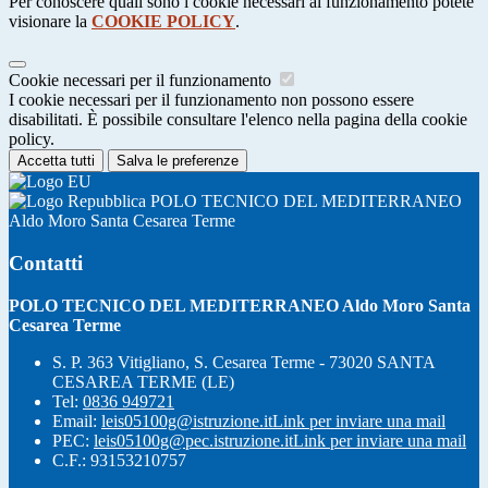
Per conoscere quali sono i cookie necessari al funzionamento potete
visionare la
COOKIE POLICY
.
Cookie necessari per il funzionamento
I cookie necessari per il funzionamento non possono essere
disabilitati. È possibile consultare l'elenco nella pagina della cookie
policy.
Accetta tutti
Salva le preferenze
POLO TECNICO DEL MEDITERRANEO
Aldo Moro Santa Cesarea Terme
Contatti
POLO TECNICO DEL MEDITERRANEO Aldo Moro Santa
Cesarea Terme
S. P. 363 Vitigliano, S. Cesarea Terme - 73020 SANTA
CESAREA TERME (LE)
Tel:
0836 949721
Email:
leis05100g@istruzione.it
Link per inviare una mail
PEC:
leis05100g@pec.istruzione.it
Link per inviare una mail
C.F.: 93153210757