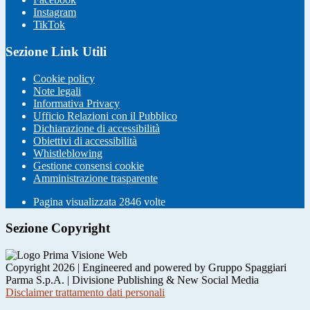
Instagram
TikTok
Sezione Link Utili
Cookie policy
Note legali
Informativa Privacy
Ufficio Relazioni con il Pubblico
Dichiarazione di accessibilità
Obiettivi di accessibilità
Whistleblowing
Gestione consensi cookie
Amministrazione trasparente
Pagina visualizzata
2846
volte
Sezione Copyright
Copyright 2026 | Engineered and powered by Gruppo Spaggiari
Parma S.p.A. | Divisione Publishing & New Social Media
Disclaimer trattamento dati personali