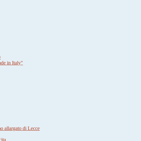
e
de in Italy"
mo allargato di Lecce
cita