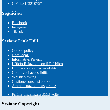
C.F.: 93153210757
Seguici su
Facebook
Instagram
TikTok
Sezione Link Utili
Cookie policy
Note legali
Informativa Privacy
Ufficio Relazioni con il Pubblico
Dichiarazione di accessibilità
Obiettivi di accessibilità
Whistleblowing
Gestione consensi cookie
Amministrazione trasparente
Pagina visualizzata
3553
volte
Sezione Copyright