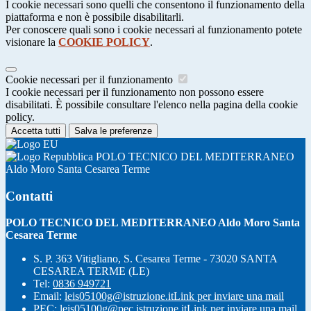
I cookie necessari sono quelli che consentono il funzionamento della
piattaforma e non è possibile disabilitarli.
Per conoscere quali sono i cookie necessari al funzionamento potete
visionare la
COOKIE POLICY
.
Cookie necessari per il funzionamento
I cookie necessari per il funzionamento non possono essere
disabilitati. È possibile consultare l'elenco nella pagina della cookie
policy.
Accetta tutti
Salva le preferenze
POLO TECNICO DEL MEDITERRANEO
Aldo Moro Santa Cesarea Terme
Contatti
POLO TECNICO DEL MEDITERRANEO Aldo Moro Santa
Cesarea Terme
S. P. 363 Vitigliano, S. Cesarea Terme - 73020 SANTA
CESAREA TERME (LE)
Tel:
0836 949721
Email:
leis05100g@istruzione.it
Link per inviare una mail
PEC:
leis05100g@pec.istruzione.it
Link per inviare una mail