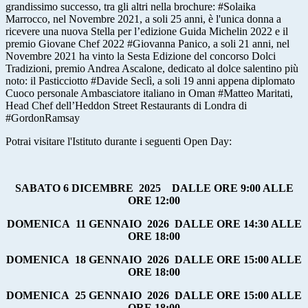
grandissimo successo, tra gli altri nella brochure: #Solaika
Marrocco, nel Novembre 2021, a soli 25 anni, è l'unica donna a
ricevere una nuova Stella per l’edizione Guida Michelin 2022 e il
premio Giovane Chef 2022 #Giovanna Panico, a soli 21 anni, nel
Novembre 2021 ha vinto la Sesta Edizione del concorso Dolci
Tradizioni, premio Andrea Ascalone, dedicato al dolce salentino più
noto: il Pasticciotto #Davide Seclì, a soli 19 anni appena diplomato
Cuoco personale Ambasciatore italiano in Oman #Matteo Maritati,
Head Chef dell’Heddon Street Restaurants di Londra di
#GordonRamsay
Potrai visitare l'Istituto durante i seguenti Open Day:
SABATO 6 DICEMBRE
2025
DALLE ORE 9:00 ALLE
ORE 12:00
DOMENICA
11 GENNAIO
2026
DALLE ORE 14:30 ALLE
ORE 18:00
DOMENICA
18 GENNAIO
2026
DALLE ORE 15:00 ALLE
ORE 18:00
DOMENICA
25 GENNAIO
2026
DALLE ORE 15:00 ALLE
ORE 18:00