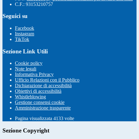
C.F.: 93153210757
Seguici su
Facebook
Instagram
TikTok
Sezione Link Utili
Cookie policy
Note legali
Informativa Privacy
Ufficio Relazioni con il Pubblico
Dichiarazione di accessibilità
Obiettivi di accessibilità
Whistleblowing
Gestione consensi cookie
Amministrazione trasparente
Pagina visualizzata
4133
volte
Sezione Copyright