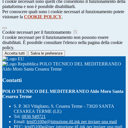
I cookie necessari sono quelli che consentono il funzionamento della
piattaforma e non è possibile disabilitarli.
Per conoscere quali sono i cookie necessari al funzionamento potete
visionare la
COOKIE POLICY
.
Cookie necessari per il funzionamento
I cookie necessari per il funzionamento non possono essere
disabilitati. È possibile consultare l'elenco nella pagina della cookie
policy.
Accetta tutti
Salva le preferenze
POLO TECNICO DEL MEDITERRANEO
Aldo Moro Santa Cesarea Terme
Contatti
POLO TECNICO DEL MEDITERRANEO Aldo Moro Santa
Cesarea Terme
S. P. 363 Vitigliano, S. Cesarea Terme - 73020 SANTA
CESAREA TERME (LE)
Tel:
0836 949721
Email:
leis05100g@istruzione.it
Link per inviare una mail
PEC:
leis05100g@pec.istruzione.it
Link per inviare una mail