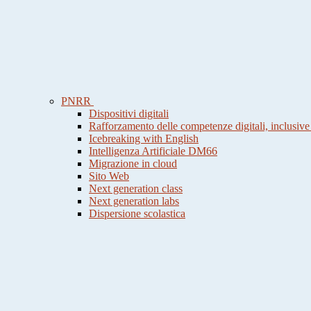
PNRR
Dispositivi digitali
Rafforzamento delle competenze digitali, inclusive
Icebreaking with English
Intelligenza Artificiale DM66
Migrazione in cloud
Sito Web
Next generation class
Next generation labs
Dispersione scolastica