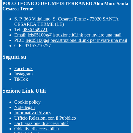
POLO TECNICO DEL MEDITERRANEO Aldo Moro Santa
Cesarea Terme
S. P. 363 Vitigliano, S. Cesarea Terme - 73020 SANTA
CESAREA TERME (LE)
Tel:
0836 949721
Email:
leis05100g@istruzione.it
Link per inviare una mail
PEC:
leis05100g@pec.istruzione.it
Link per inviare una mail
C.F.: 93153210757
Seguici su
Facebook
Instagram
TikTok
Sezione Link Utili
Cookie policy
Note legali
Informativa Privacy
Ufficio Relazioni con il Pubblico
Dichiarazione di accessibilità
Obiettivi di accessibilità