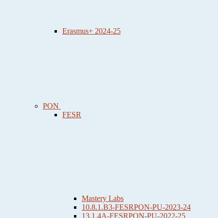
Erasmus+ 2024-25
PON
FESR
Mastery Labs
10.8.1.B3-FESRPON-PU-2023-24
13.1.4A-FESRPON-PU-2022-25