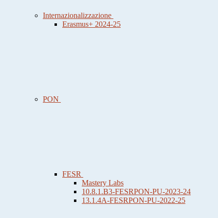
Internazionalizzazione
Erasmus+ 2024-25
PON
FESR
Mastery Labs
10.8.1.B3-FESRPON-PU-2023-24
13.1.4A-FESRPON-PU-2022-25