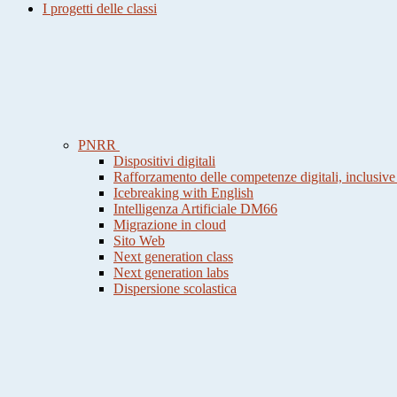
I progetti delle classi
PNRR
Dispositivi digitali
Rafforzamento delle competenze digitali, inclusive
Icebreaking with English
Intelligenza Artificiale DM66
Migrazione in cloud
Sito Web
Next generation class
Next generation labs
Dispersione scolastica