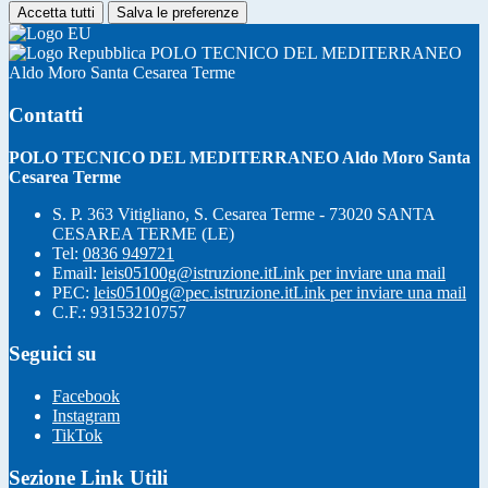
Accetta tutti
Salva le preferenze
POLO TECNICO DEL MEDITERRANEO
Aldo Moro Santa Cesarea Terme
Contatti
POLO TECNICO DEL MEDITERRANEO Aldo Moro Santa
Cesarea Terme
S. P. 363 Vitigliano, S. Cesarea Terme - 73020 SANTA
CESAREA TERME (LE)
Tel:
0836 949721
Email:
leis05100g@istruzione.it
Link per inviare una mail
PEC:
leis05100g@pec.istruzione.it
Link per inviare una mail
C.F.: 93153210757
Seguici su
Facebook
Instagram
TikTok
Sezione Link Utili