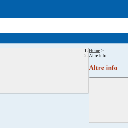
Home
>
Altre info
Altre info