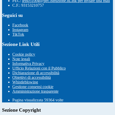
PEC:
leis05100g@pec.istruzione.it
Link per inviare una mail
C.F.: 93153210757
Seguici su
Facebook
Instagram
TikTok
Sezione Link Utili
Cookie policy
Note legali
Informativa Privacy
Ufficio Relazioni con il Pubblico
Dichiarazione di accessibilità
Obiettivi di accessibilità
Whistleblowing
Gestione consensi cookie
Amministrazione trasparente
Pagina visualizzata
59364
volte
Sezione Copyright