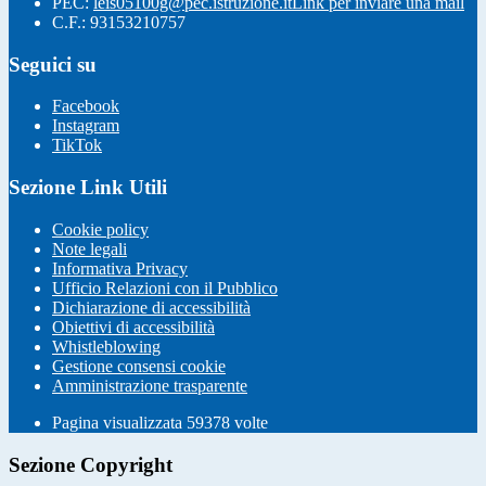
PEC:
leis05100g@pec.istruzione.it
Link per inviare una mail
C.F.: 93153210757
Seguici su
Facebook
Instagram
TikTok
Sezione Link Utili
Cookie policy
Note legali
Informativa Privacy
Ufficio Relazioni con il Pubblico
Dichiarazione di accessibilità
Obiettivi di accessibilità
Whistleblowing
Gestione consensi cookie
Amministrazione trasparente
Pagina visualizzata
59378
volte
Sezione Copyright