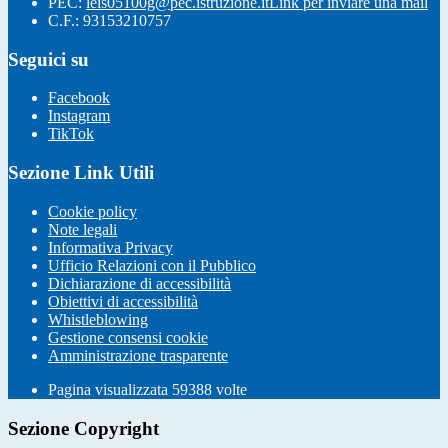
PEC:
leis05100g@pec.istruzione.it
Link per inviare una mail
C.F.: 93153210757
Seguici su
Facebook
Instagram
TikTok
Sezione Link Utili
Cookie policy
Note legali
Informativa Privacy
Ufficio Relazioni con il Pubblico
Dichiarazione di accessibilità
Obiettivi di accessibilità
Whistleblowing
Gestione consensi cookie
Amministrazione trasparente
Pagina visualizzata
59388
volte
Sezione Copyright