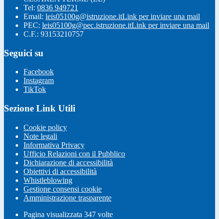
Tel:
0836 949721
Email:
leis05100g@istruzione.it
Link per inviare una mail
PEC:
leis05100g@pec.istruzione.it
Link per inviare una mail
C.F.: 93153210757
Seguici su
Facebook
Instagram
TikTok
Sezione Link Utili
Cookie policy
Note legali
Informativa Privacy
Ufficio Relazioni con il Pubblico
Dichiarazione di accessibilità
Obiettivi di accessibilità
Whistleblowing
Gestione consensi cookie
Amministrazione trasparente
Pagina visualizzata
347
volte