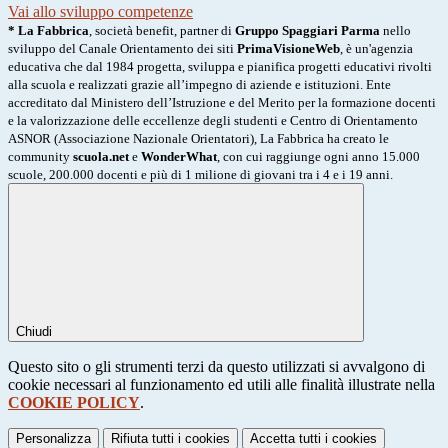
Vai allo sviluppo competenze
* La Fabbrica
, società benefit, partner di
Gruppo Spaggiari Parma
nello
sviluppo del Canale Orientamento dei siti
PrimaVisioneWeb
, è un'agenzia
educativa che dal 1984 progetta, sviluppa e pianifica progetti educativi rivolti
alla scuola e realizzati grazie all’impegno di aziende e istituzioni. Ente
accreditato dal Ministero dell’Istruzione e del Merito per la formazione docenti
e la valorizzazione delle eccellenze degli studenti e Centro di Orientamento
ASNOR (Associazione Nazionale Orientatori), La Fabbrica ha creato le
community
scuola.net
e
WonderWhat
, con cui raggiunge ogni anno 15.000
scuole, 200.000 docenti e più di 1 milione di giovani tra i 4 e i 19 anni.
Chiudi
Questo sito o gli strumenti terzi da questo utilizzati si avvalgono di
cookie necessari al funzionamento ed utili alle finalità illustrate nella
COOKIE POLICY
.
Personalizza
Rifiuta tutti
i cookies
Accetta tutti
i cookies