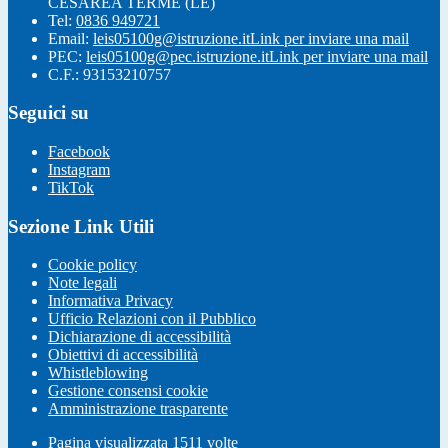
CESAREA TERME (LE)
Tel:
0836 949721
Email:
leis05100g@istruzione.it
Link per inviare una mail
PEC:
leis05100g@pec.istruzione.it
Link per inviare una mail
C.F.: 93153210757
Seguici su
Facebook
Instagram
TikTok
Sezione Link Utili
Cookie policy
Note legali
Informativa Privacy
Ufficio Relazioni con il Pubblico
Dichiarazione di accessibilità
Obiettivi di accessibilità
Whistleblowing
Gestione consensi cookie
Amministrazione trasparente
Pagina visualizzata
1511
volte