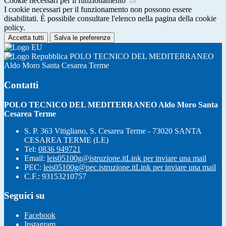
Cookie necessari per il funzionamento
I cookie necessari per il funzionamento non possono essere
disabilitati. È possibile consultare l'elenco nella pagina della cookie
policy.
Accetta tutti
Salva le preferenze
POLO TECNICO DEL MEDITERRANEO
Aldo Moro Santa Cesarea Terme
Contatti
POLO TECNICO DEL MEDITERRANEO Aldo Moro Santa
Cesarea Terme
S. P. 363 Vitigliano, S. Cesarea Terme - 73020 SANTA
CESAREA TERME (LE)
Tel:
0836 949721
Email:
leis05100g@istruzione.it
Link per inviare una mail
PEC:
leis05100g@pec.istruzione.it
Link per inviare una mail
C.F.: 93153210757
Seguici su
Facebook
Instagram