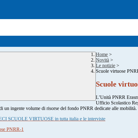
Home
>
Novità
>
Le notizie
>
Scuole virtuose PNR
Scuole virtu
L’Unità PNRR Erasmus
Ufficio Scolastico Re
apidi un ingente volume di risorse del fondo PNRR dedicate alle mobilità.
CI SCUOLE VIRTUOSE in tutta italia e le interviste