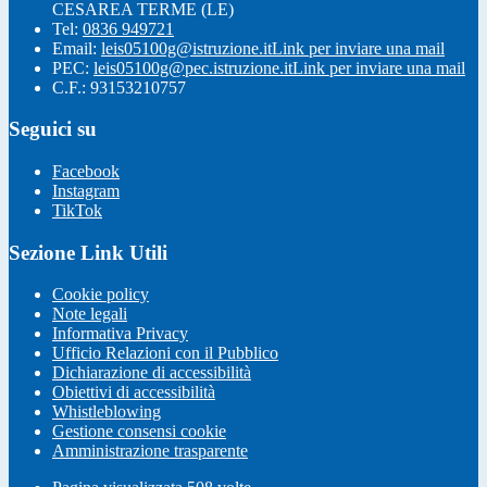
CESAREA TERME (LE)
Tel:
0836 949721
Email:
leis05100g@istruzione.it
Link per inviare una mail
PEC:
leis05100g@pec.istruzione.it
Link per inviare una mail
C.F.: 93153210757
Seguici su
Facebook
Instagram
TikTok
Sezione Link Utili
Cookie policy
Note legali
Informativa Privacy
Ufficio Relazioni con il Pubblico
Dichiarazione di accessibilità
Obiettivi di accessibilità
Whistleblowing
Gestione consensi cookie
Amministrazione trasparente