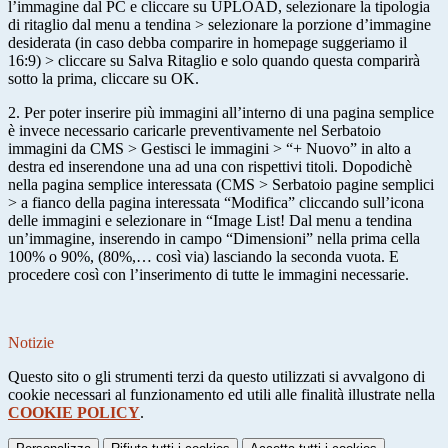
l’immagine dal PC e cliccare su UPLOAD, selezionare la tipologia
di ritaglio dal menu a tendina > selezionare la porzione d’immagine
desiderata (in caso debba comparire in homepage suggeriamo il
16:9) > cliccare su Salva Ritaglio e solo quando questa comparirà
sotto la prima, cliccare su OK.
2. Per poter inserire più immagini all’interno di una pagina semplice
è invece necessario caricarle preventivamente nel Serbatoio
immagini da CMS > Gestisci le immagini > “+ Nuovo” in alto a
destra ed inserendone una ad una con rispettivi titoli. Dopodichè
nella pagina semplice interessata (CMS > Serbatoio pagine semplici
> a fianco della pagina interessata “Modifica” cliccando sull’icona
delle immagini e selezionare in “Image List! Dal menu a tendina
un’immagine, inserendo in campo “Dimensioni” nella prima cella
100% o 90%, (80%,… così via) lasciando la seconda vuota. E
procedere così con l’inserimento di tutte le immagini necessarie.
Notizie
Questo sito o gli strumenti terzi da questo utilizzati si avvalgono di
cookie necessari al funzionamento ed utili alle finalità illustrate nella
COOKIE POLICY
.