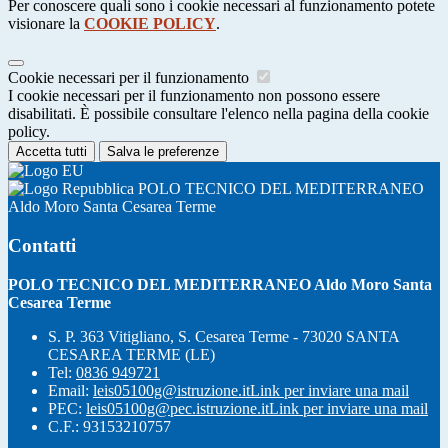
Per conoscere quali sono i cookie necessari al funzionamento potete
visionare la
COOKIE POLICY
.
Cookie necessari per il funzionamento
I cookie necessari per il funzionamento non possono essere
disabilitati. È possibile consultare l'elenco nella pagina della cookie
policy.
Accetta tutti
Salva le preferenze
POLO TECNICO DEL MEDITERRANEO
Aldo Moro Santa Cesarea Terme
Contatti
POLO TECNICO DEL MEDITERRANEO Aldo Moro Santa
Cesarea Terme
S. P. 363 Vitigliano, S. Cesarea Terme - 73020 SANTA
CESAREA TERME (LE)
Tel:
0836 949721
Email:
leis05100g@istruzione.it
Link per inviare una mail
PEC:
leis05100g@pec.istruzione.it
Link per inviare una mail
C.F.: 93153210757