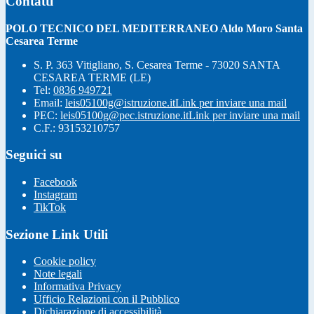
Contatti
POLO TECNICO DEL MEDITERRANEO Aldo Moro Santa
Cesarea Terme
S. P. 363 Vitigliano, S. Cesarea Terme - 73020 SANTA
CESAREA TERME (LE)
Tel:
0836 949721
Email:
leis05100g@istruzione.it
Link per inviare una mail
PEC:
leis05100g@pec.istruzione.it
Link per inviare una mail
C.F.: 93153210757
Seguici su
Facebook
Instagram
TikTok
Sezione Link Utili
Cookie policy
Note legali
Informativa Privacy
Ufficio Relazioni con il Pubblico
Dichiarazione di accessibilità