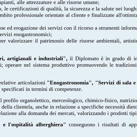
pianti, alle attrezzature e alle risorse
umane;
, le certificazioni di qualità, la
sicurezza e la salute nei luogh
ambito professionale orientate al
cliente e finalizzate all'ottim
ione ed erogazione dei servizi con il
ricorso a strumenti inform
 servizi enogastronomici;
valorizzare il patrimonio delle risorse ambientali, artistiche
i, artigianali e industriali",
il
Diplomato è in grado di in
i; operare nel sistema produttivo
promuovendo le tradizioni 
elative articolazioni
"Enogastronomia", "Servizi di sala e d
o specificati in termini di competenze.
il profilo organolettico,
merceologico, chimico-fisico, nutrizi
 della clientela, anche in relazione
a specifiche necessità diet
relazione alla domanda dei mercati,
valorizzando i prodotti tipi
 e l'ospitalità alberghiera"
conseguono i risultati di app