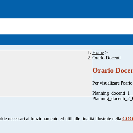
Home
>
Orario Docenti
Orario Docen
Per visualizare l'oario
Planning_docenti_1_
Planning_docenti_2_
kie necessari al funzionamento ed utili alle finalità illustrate nella
COO