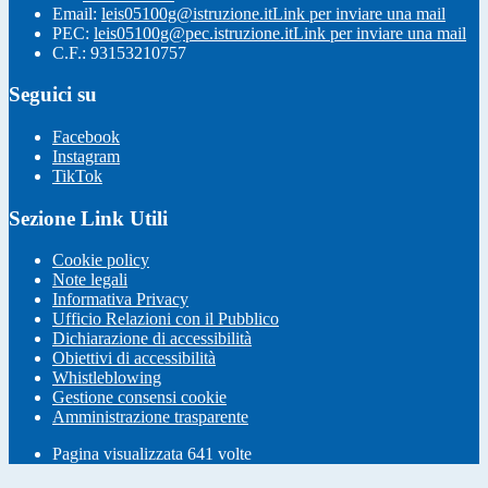
Email:
leis05100g@istruzione.it
Link per inviare una mail
PEC:
leis05100g@pec.istruzione.it
Link per inviare una mail
C.F.: 93153210757
Seguici su
Facebook
Instagram
TikTok
Sezione Link Utili
Cookie policy
Note legali
Informativa Privacy
Ufficio Relazioni con il Pubblico
Dichiarazione di accessibilità
Obiettivi di accessibilità
Whistleblowing
Gestione consensi cookie
Amministrazione trasparente
Pagina visualizzata
641
volte