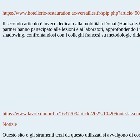
https://www.hotellerie-restauration.ac-versailles.fr/spip.php?article4
Il secondo articolo è invece dedicato alla mobilità a Douai (Hauts-de-F
partner hanno partecipato alle lezioni e ai laboratori, approfondendo i 
shadowing, confrontandosi con i colleghi francesi su metodologie dida
https://www.lavoixdunord.fr/1637709/article/2025-10-20/toute-la-sem
Notizie
Questo sito o gli strumenti terzi da questo utilizzati si avvalgono di coo