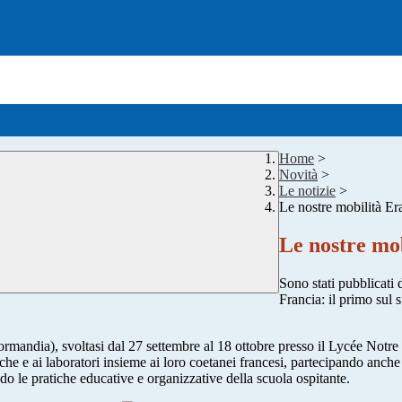
Home
>
Novità
>
Le notizie
>
Le nostre mobilità Er
Le nostre mo
Sono stati pubblicati d
Francia: il primo sul 
rmandia), svoltasi dal 27 settembre al 18 ottobre presso il Lycée Notre D
he e ai laboratori insieme ai loro coetanei francesi, partecipando anche a
o le pratiche educative e organizzative della scuola ospitante.