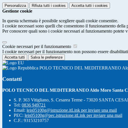
Personalizza
Rifiuta tutti
i cookies
Accetta tutti
i cookies
Gestione cookie
In questa schermata è possibile scegliere quali cookie consentire.
I cookie necessari sono quelli che consentono il funzionamento della pi
Per conoscere quali sono i cookie necessari al funzionamento potete v
Cookie necessari per il funzionamento
I cookie necessari per il funzionamento non possono essere disabilitati.
Accetta tutti
Salva le preferenze
POLO TECNICO DEL MEDITERRANEO Aldo M
Contatti
POLO TECNICO DEL MEDITERRANEO Aldo Moro Santa Ce
S. P. 363 Vitigliano, S. Cesarea Terme - 73020 SANTA C
Tel:
0836 949721
Email:
leis05100g@istruzione.it
Link per inviare una mail
PEC:
leis05100g@pec.istruzione.it
Link per inviare una mail
C.F.: 93153210757