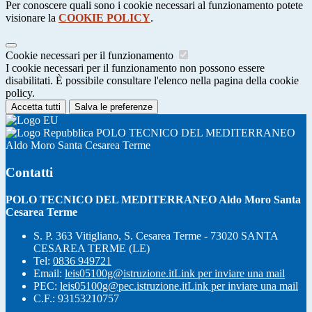
Per conoscere quali sono i cookie necessari al funzionamento potete
visionare la
COOKIE POLICY
.
Cookie necessari per il funzionamento
I cookie necessari per il funzionamento non possono essere
disabilitati. È possibile consultare l'elenco nella pagina della cookie
policy.
Accetta tutti
Salva le preferenze
POLO TECNICO DEL MEDITERRANEO
Aldo Moro Santa Cesarea Terme
Contatti
POLO TECNICO DEL MEDITERRANEO Aldo Moro Santa
Cesarea Terme
S. P. 363 Vitigliano, S. Cesarea Terme - 73020 SANTA
CESAREA TERME (LE)
Tel:
0836 949721
Email:
leis05100g@istruzione.it
Link per inviare una mail
PEC:
leis05100g@pec.istruzione.it
Link per inviare una mail
C.F.: 93153210757